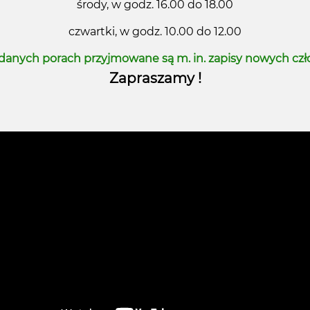
środy, w godz. 16.00 do 18.00
czwartki, w godz. 10.00 do 12.00
danych porach przyjmowane są m. in. zapisy nowych cz
Zapraszamy !